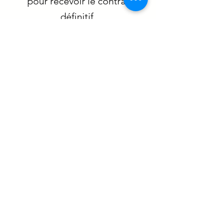
pour recevoir le contrat
définitif.
Attention, la proposition
peut être caduque, si tu
ne te décides pas assez
vite, une autre personne
prendra ta place, premier
arrivé, premier servi !
06
Bienvenue, chez Pepeaz
A toi les marches du